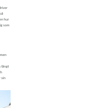
river
 på
Men hur
dig som
, men
s långt
ch
 sin