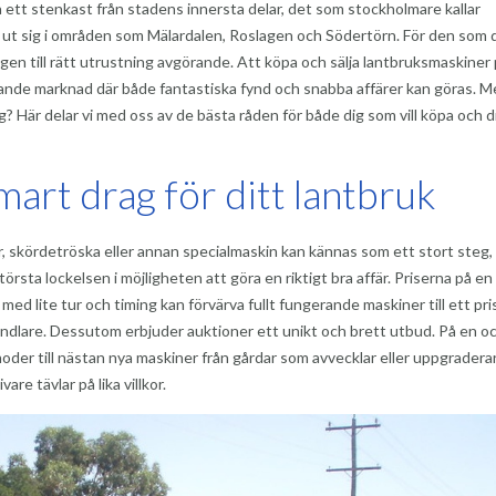
ett stenkast från stadens innersta delar, det som stockholmare kallar
ap ut sig i områden som Mälardalen, Roslagen och Södertörn. För den som d
gen till rätt utrustning avgörande. Att köpa och sälja lantbruksmaskiner
ännande marknad där både fantastiska fynd och snabba affärer kan göras. 
? Här delar vi med oss av de bästa råden för både dig som vill köpa och 
mart drag för ditt lantbruk
tor, skördetröska eller annan specialmaskin kan kännas som ett stort steg
örsta lockelsen i möjligheten att göra en riktigt bra affär. Priserna på en
 med lite tur och timing kan förvärva fullt fungerande maskiner till ett pri
ndlare. Dessutom erbjuder auktioner ett unikt och brett utbud. På en o
noder till nästan nya maskiner från gårdar som avvecklar eller uppgraderar
re tävlar på lika villkor.