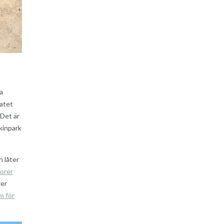
a
matet
 Det är
skinpark
h låter
torer
ger
m för