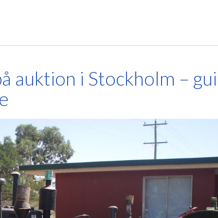
å auktion i Stockholm – gu
re