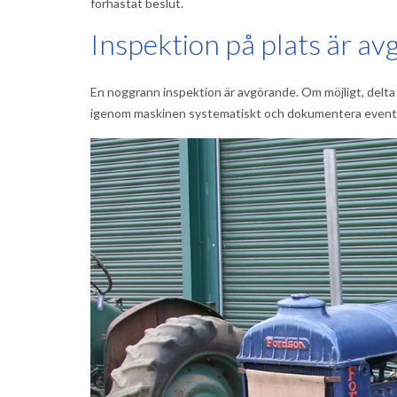
förhastat beslut.
Inspektion på plats är a
En noggrann inspektion är avgörande. Om möjligt, delta 
igenom maskinen systematiskt och dokumentera eventue