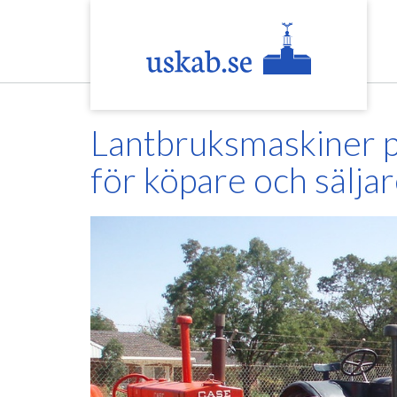
Skip
to
content
Lantbruksmaskiner p
för köpare och sälja