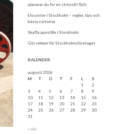
planerar du för en stressfri flytt
Elscooter i Stockholm – regler, tips och
bästa rutterna
Skaffa apostille i Stockholm
Gör reklam för Stockholmsföretaget
KALENDER
augusti 2026
M
T
O
T
F
L
S
1
2
3
4
5
6
7
8
9
10
11
12
13
14
15
16
17
18
19
20
21
22
23
24
25
26
27
28
29
30
31
« okt