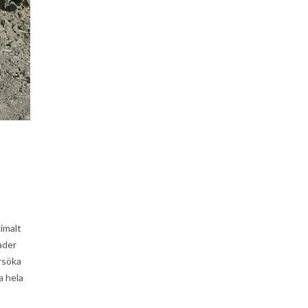
imalt
ader
rsöka
a hela