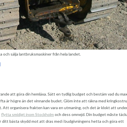
a och sälja lantbruksmaskiner från hela landet.
n
görande att göra din hemläxa. Sätt en tydlig budget och bestäm vad du max
t ofta är högre än det vinnande budet. Glöm inte att räkna med kringkostn
. Att organisera frakten kan vara en utmaning, och det är klokt att unde
t
flytta smidigt inom Stockholm
och dess omnejd. Din budget måste täck
r ditt bästa skydd mot att dras med i budgivningens hetta och göra ett