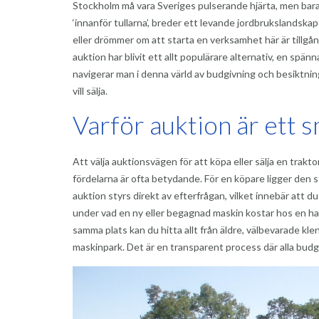
Stockholm må vara Sveriges pulserande hjärta, men bara 
‘innanför tullarna’, breder ett levande jordbrukslandsk
eller drömmer om att starta en verksamhet här är tillgån
auktion har blivit ett allt populärare alternativ, en sp
navigerar man i denna värld av budgivning och besiktning
vill sälja.
Varför auktion är ett s
Att välja auktionsvägen för att köpa eller sälja en trak
fördelarna är ofta betydande. För en köpare ligger den st
auktion styrs direkt av efterfrågan, vilket innebär att du
under vad en ny eller begagnad maskin kostar hos en ha
samma plats kan du hitta allt från äldre, välbevarade kle
maskinpark. Det är en transparent process där alla budgiva