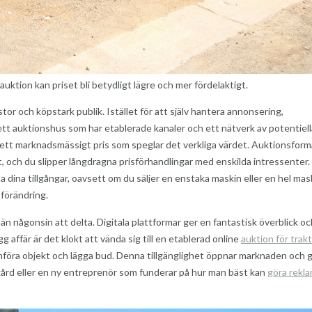
uktion kan priset bli betydligt lägre och mer fördelaktigt.
n stor och köpstark publik. Istället för att själv hantera annonsering,
 ett auktionshus som har etablerade kanaler och ett nätverk av potentiell
ch ett marknadsmässigt pris som speglar det verkliga värdet. Auktionsfor
, och du slipper långdragna prisförhandlingar med enskilda intressenter.
a dina tillgångar, oavsett om du säljer en enstaka maskin eller en hel ma
förändring.
än någonsin att delta. Digitala plattformar ger en fantastisk överblick oc
g affär är det klokt att vända sig till en etablerad online
auktion för trak
jämföra objekt och lägga bud. Denna tillgänglighet öppnar marknaden och 
 gård eller en ny entreprenör som funderar på hur man bäst kan
göra rekla