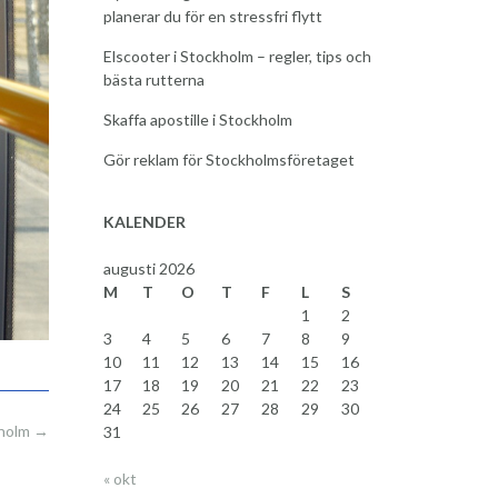
planerar du för en stressfri flytt
Elscooter i Stockholm – regler, tips och
bästa rutterna
Skaffa apostille i Stockholm
Gör reklam för Stockholmsföretaget
KALENDER
augusti 2026
M
T
O
T
F
L
S
1
2
3
4
5
6
7
8
9
10
11
12
13
14
15
16
17
18
19
20
21
22
23
24
25
26
27
28
29
30
kholm
→
31
« okt