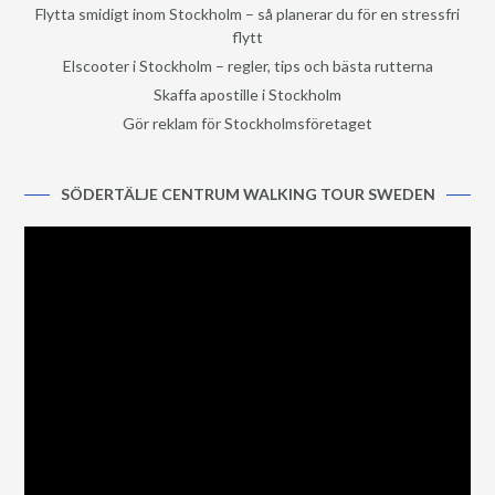
Flytta smidigt inom Stockholm – så planerar du för en stressfri
flytt
Elscooter i Stockholm – regler, tips och bästa rutterna
Skaffa apostille i Stockholm
Gör reklam för Stockholmsföretaget
SÖDERTÄLJE CENTRUM WALKING TOUR SWEDEN